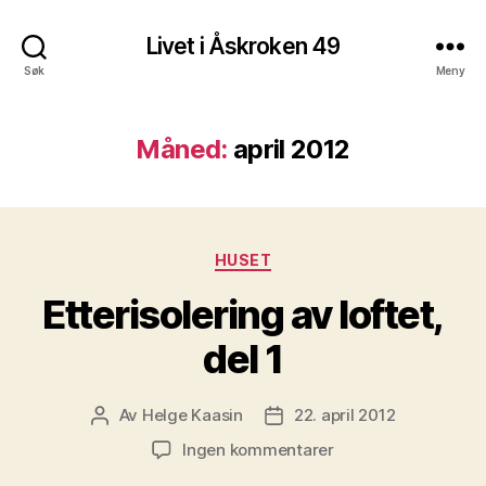
Livet i Åskroken 49
Søk
Meny
Måned:
april 2012
Kategorier
HUSET
Etterisolering av loftet,
del 1
Av
Helge Kaasin
22. april 2012
Innleggsforfatter
Publiseringsdato
til
Ingen kommentarer
Etterisolering