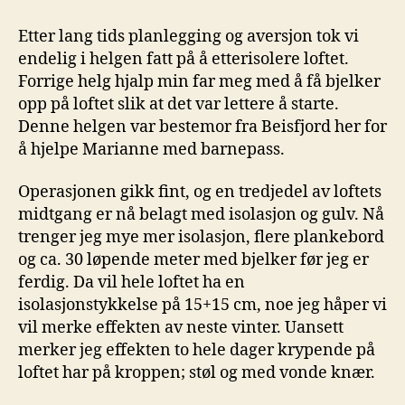
av
loftet,
Etter lang tids planlegging og aversjon tok vi
del
endelig i helgen fatt på å etterisolere loftet.
1
Forrige helg hjalp min far meg med å få bjelker
opp på loftet slik at det var lettere å starte.
Denne helgen var bestemor fra Beisfjord her for
å hjelpe Marianne med barnepass.
Operasjonen gikk fint, og en tredjedel av loftets
midtgang er nå belagt med isolasjon og gulv. Nå
trenger jeg mye mer isolasjon, flere plankebord
og ca. 30 løpende meter med bjelker før jeg er
ferdig. Da vil hele loftet ha en
isolasjonstykkelse på 15+15 cm, noe jeg håper vi
vil merke effekten av neste vinter. Uansett
merker jeg effekten to hele dager krypende på
loftet har på kroppen; støl og med vonde knær.