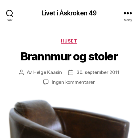
Livet i Åskroken 49
Søk
Meny
Kategorier
HUSET
Brannmur og stoler
Av
Helge Kaasin
30. september 2011
Innleggsforfatter
Publiseringsdato
til
Ingen kommentarer
Brannmur
og
stoler